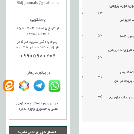
Shij.journals@gmail.com
ون؛ مورد پژوهی؛
43
دریافت مقاله
ا مریوانی
پاسخگویی:
از تاریخ 5 اسفند 1404 تا 15
فروردین 1405
57
دریافت مقاله
رس، گلسا
ارتباط با دفتر نشریه صرفا از
طریق رایانامه یا پیام به شماره
نرژی؛ با ارزیابی
09905980206
67
دریافت مقاله
انه شرودر
در پیام‌رسان‌های:
77
دریافت مقاله
، پریسا مرادی
85
دریافت مقاله
ی، ریحانه داوودی
در این دوره امکان پاسخگویی
تلفنی یا حضوری وجود ندارد.
اعضای شورای عملی نشریه