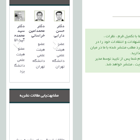
دکتر
دکتر
دکتر
حسن
محمدامین
سید
دارابی
خراسانی
محمد‌حسین
ا با تكميل فرم ، نظرات ،
آیت‌اللهی
نهادات و انتقادات خود را در
عضو
عضو
د مطلب منتشر شده با ما در ميان
عضو
هیئت
هیئت
اريد.
هیئت
علمی
علمی
م شما پس از تاييد توسط مدير
علمی
دانشگاه
دانشگاه
يت ، منتشر خواهد شد.
دانشگاه
تهران
تهران
یزد
مشابهت‌یابی مقالات نشریه