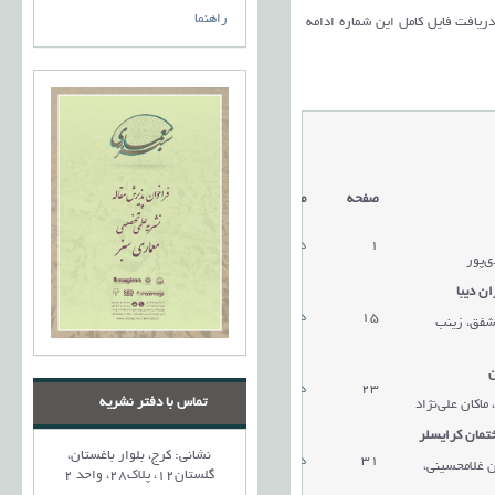
راهنما
 دریافت فایل کامل این شماره ادامه
صفحه
مقالات
1
دریافت مقاله
ی‌پور
ن دیبا
15
دریافت مقاله
شفق، زینب
ن
23
دریافت مقاله
تماس با دفتر نشریه
اکان علی‌نژاد
ختمان کرایسلر
نشانی: کرج، بلوار باغستان،
31
دریافت مقاله
ن غلامحسینی،
گلستان12، پلاک28، واحد 2