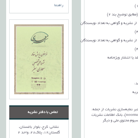
680,000
راهنما
160,000
1,750,000
1,950,000
تماس بگیرید
ریه
ر نمایه‌سازی نشریات از جمله:
تماس با دفتر نشریه
سیویلیکا (civilica)، پایگاه مجلات تخصصی نور (noormags)، بانک اطلاعات نشريات
ع مجلات عملی (jref) و کنسرسیوم محتوی ملی و دیگر
نشانی: کرج، بلوار باغستان،
گلستان12، پلاک28، واحد 2