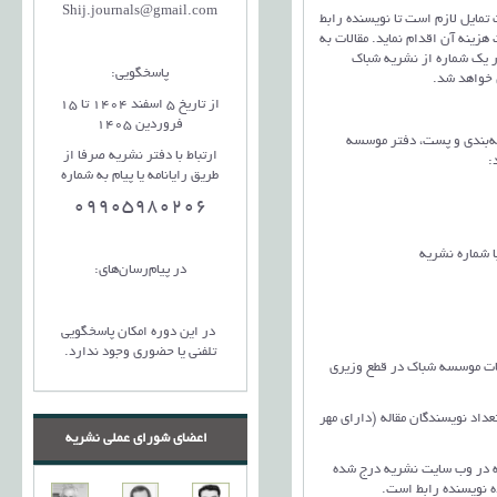
Shij.journals@gmail.com
 مقالات در پایگاه SID در صورت تمایل لازم است تا نویسنده رابط
زینه آن اقدام نماید. مقالات به
 نمی‌شود بلکه در یک شماره از نشریه شباک
پاسخگویی:
از تاریخ 5 اسفند 1404 تا 15
فروردین 1405
ته‌بندی و پست، دفتر موسسه
ارتباط با دفتر نشریه صرفا از
:
طریق رایانامه یا پیام به شماره
09905980206
ان‌ها با شماره نشریه
در پیام‌رسان‌های:
در این دوره امکان پاسخگویی
تلفنی یا حضوری وجود ندارد.
 موسسه شباک در قطع وزیری
د نویسندگان مقاله (دارای مهر
اعضای شورای عملی نشریه
در وب سایت نشریه درج شده
 نویسنده رابط است.