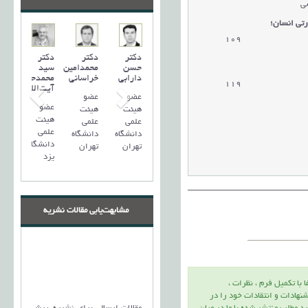
ی
رتی انسان؛
109
دریافت مقاله
دکتر
دکتر
دکتر
حسن
محمدامین
سید
دارابی
خراسانی
محمد‌حسین
119
دریافت مقاله
آیت‌اللهی
عضو
عضو
عضو
هیئت
هیئت
هیئت
علمی
علمی
علمی
دانشگاه
دانشگاه
دانشگاه
تهران
تهران
یزد
مشابهت‌یابی مقالات نشریه
ا با تكميل فرم ، نظرات ،
نهادات و انتقادات خود را در