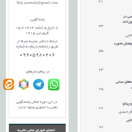
31
دریافت مقاله
Shij.journals@gmail.com
سی در
پاسخگویی:
‌زاده،
43
دریافت مقاله
از تاریخ 5 اسفند 1404 تا 15
فروردین 1405
الچی
ارتباط با دفتر نشریه صرفا از
پژوهش محور»
طریق رایانامه یا پیام به شماره
55
دریافت مقاله
09905980206
63
دریافت مقاله
در پیام‌رسان‌های:
ه‌های سنتی
75
دریافت مقاله
در این دوره امکان پاسخگویی
پیانو
تلفنی یا حضوری وجود ندارد.
87
دریافت مقال
ه
کاراحمدی
خلی
97
دریافت مقاله
اعضای شورای عملی نشریه