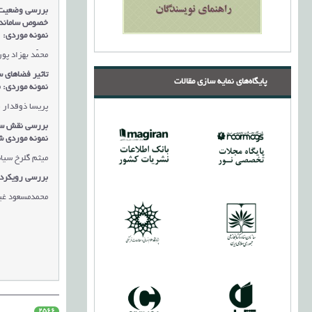
بررسی وضعیت 
خصوص ساماندهی
نمونه موردی: 
محمّد بهزاد پو
تاثیر فضاهای س
پایگاه‌های نمایه سازی مقالات
نمونه موردی: 
پریسا ذوقدار ق
بررسی نقش ساخ
نمونه موردی 
میثم گلرخ سیا
بررسی رویکرد ن
محمدمسعود غی
2566