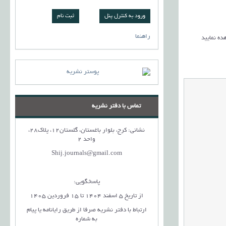
ورود به کنترل پنل
راهنما
ده نمایید
تماس با دفتر نشریه
نشانی: کرج، بلوار باغستان، گلستان12، پلاک28،
واحد 2
Shij.journals@gmail.com
پاسخگویی:
از تاریخ 5 اسفند 1404 تا 15 فروردین 1405
ارتباط با دفتر نشریه صرفا از طریق رایانامه یا پیام
به شماره