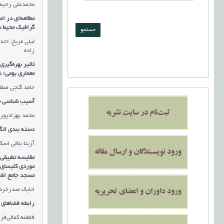
محمدعلی رحیمی
مطالعه‌ای در 
گرافیک محیط 
لیلی مریخ، احد
زاده
تاثیر بهره‌گیر
معماری بومی؛ 
حامد گنجی صفا
آسیب شناسی م
محمد بهزادپور،
دسته بندی الگ
آزیتا بلالی ا
مقایسه تطبیقی 
موردی کلیسای 
مسجد جامع اشت
اتابک صدرخردمن
رابطه فضاهای 
فاطمه کمالی‌فر،