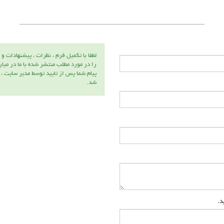
لطفا با تكميل فرم ، نظرات ، پيشنهادات و 
را در مورد مطلب منتشر شده با ما در ميا
پيام شما پس از تاييد توسط مدير سايت ،
شد.
ید.