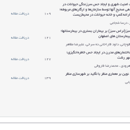
امنیت شهری و ایجاد حس سرزندگی حیوانات در
دانشگاه
د
 صحیح آنها توسط سازمان‌ها و ارگان‌های مربوطه؛
بوعلی سینا
ب
109
دریافت مقاله
ارائه کمپ و خانه حیوانات در محیط‌زیست
همدان
ه
ر، درسا شجاعی
بز(تراس سبز) بر بیماران بستری در بیمارستانها؛
بیمارستان های اصفهان
121
دریافت مقاله
وچانی، داود قاراخانی ده سرخی، علیرضا مظاهر
تمان‌های مدرن در ایجاد حس خاطره‌انگیزی؛
شهر رشت
127
دریافت مقاله
هرودی ، محمدرضا فاروقی
وین بر معماری منظر با تأکید بر شهرسازی منظر
139
دریافت مقاله
ابی