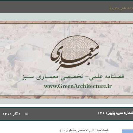
یته علمی نشریه
ره سی، پاییز1401
1 آذر 1401
فصلنامه علمی تخصصی معماری سبز