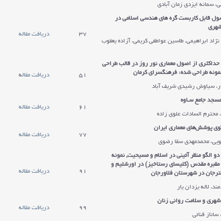
، سمانه ایزدی زمان آبادی
اصول قابل کاربست گره های هندسی اسلامی در
شهری
37
دریافت مقاله
 نژاد ابراهیمی، طاسین عواطفی کریمی، آزاده یعقوب
ی حداکثری از اصول معماری نور روز در قالب طراحی
نمونه طراحی شده: فرهنگسرای کرمان
51
دریافت مقال
ه
ر، سیاوش رشیدی شریف آباد
سجد جامع سـاوه
61
دریافت مقاله
 محترم السادات علوی زاده
وی پوشش‌های معماری ایران
77
دریافت مقاله
سکویی، محمدمهدی سقا رضوی
دو الگو منظر آئینی در اسلام و مسیحیت, نمونه
مقبره مقدس (کلیسای رستاخیز) در اورشلیم و
91
دریافت مقاله
رجان در شهرستان فلاورجان
دکتر تقی
د
د، لاله یزدان یار
حمیدی
غ
منش
ش
شهری و سلامت روانی زنان
99
دریافت مقاله
عضو هیئت
ع
 ساناز فنائی
علمی
ع