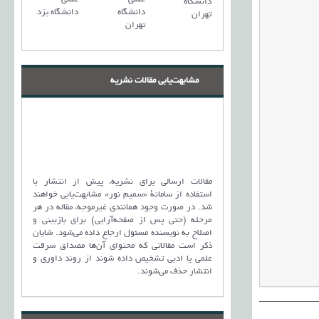
دانشگاه
دانشگاه
انشگاه
دانشگاه
دانشگاه یزد
فردوسی
تهران
وعلی سینا
تهران
مشهد
مدان
مشابهت‌یابی مقالات نشریه
مقالات ارسالی برای نشریه، پیش از انتشار با
استفاده از سامانۀ «سمیم نور» مشابهت‌یابی خواهند
شد. در صورت وجود همانندی غیرموجه، مقاله در هر
مرحله (حتی پس از صفحه‌آرایی) برای بازبینی و
اصلاح به نویسنده مسئول ارجاع داده می‌شود. شایان
ذکر است مقالاتی که محتوای آن‌ها مصداق سرقت
علمی یا ادبی تشخیص داده شوند از روند داوری و
انتشار حذف می‌شوند.