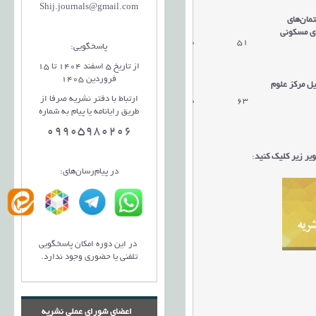
Shij.journals@gmail.com
مان‌های
ای مسکونی
51
دریافت مقاله
پاسخگویی:
از تاریخ 5 اسفند 1404 تا 15
فروردین 1405
یل مرکز علوم
ارتباط با دفتر نشریه صرفا از
63
دریافت مقاله
طریق رایانامه یا پیام به شماره
09905980206
ر زیر کلیک کنید
:
در پیام‌رسان‌های:
در این دوره امکان پاسخگویی
تلفنی یا حضوری وجود ندارد.
اعضای شورای عملی نشریه