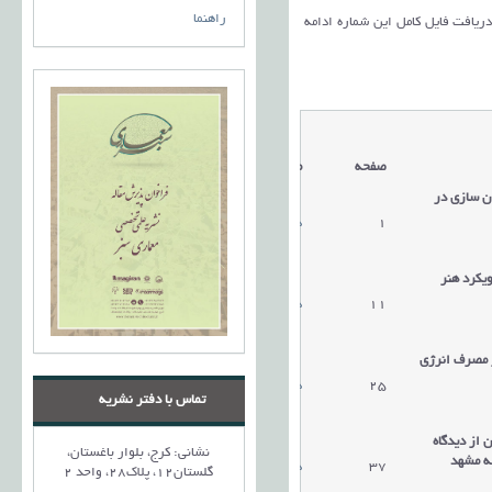
راهنما
 دریافت فایل کامل این شماره ادامه
صفحه
مقالات
ن سازی در
1
دریافت مقاله
یکرد هنر
11
دریافت مقاله
 مصرف انرژی
25
دریافت مقاله
تماس با دفتر نشریه
 از دیدگاه
نشانی: کرج، بلوار باغستان،
غه مشهد
37
دریافت مقاله
گلستان12، پلاک28، واحد 2