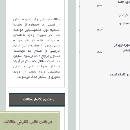
دی: خانه
33
دریافت مقاله
ریکوندی
مقالات ارسالی برای نشریه، پیش
معمار و
از انتشار با استفاده از سامانۀ
«سمیم نور» مشابهت‌یابی خواهند
47
دریافت مقاله
شد. در صورت وجود همانندی
غیرموجه، مقاله در هر مرحله
هرداری در
(حتی پس از صفحه‌آرایی) برای
یلار
بازبینی و اصلاح به نویسنده
55
دریافت مقاله
مسئول ارجاع داده می‌شود. شایان
ذکر است مقالاتی که محتوای آن‌ها
مصداق سرقت علمی یا ادبی
تشخیص داده شوند از روند
ر کلیک کنید
:
داوری و انتشار حذف می‌شوند.
راهنمای نگارش مقالات