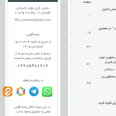
صفحه
مقالات
نشانی: کرج، بلوار باغستان،
اساس تحلیل
گلستان12، پلاک28، واحد 2
1
دریافت مقاله
Shij.journals@gmail.com
ت" در معماری
15
دریافت مقاله
پاسخگویی:
از تاریخ 5 اسفند 1404 تا 15
فروردین 1405
43
دریافت مقاله
ارتباط با دفتر نشریه صرفا از
 عمومی؛ مورد
طریق رایانامه یا پیام به شماره
ان شیراز
51
دریافت مقاله
09905980206
د سیاهکلی
 مسکونی بر
در پیام‌رسان‌های:
65
دریافت مقاله
یر کلیک کنید
:
در این دوره امکان پاسخگویی
تلفنی یا حضوری وجود ندارد.