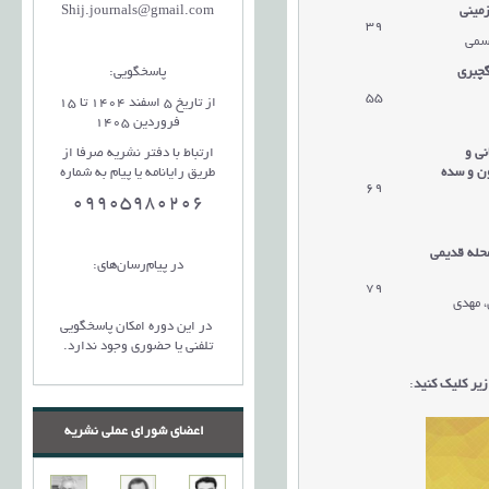
زمینی
Shij.journals@gmail.com
39
سمی
گچبری
پاسخگویی:
55
از تاریخ 5 اسفند 1404 تا 15
فروردین 1405
نی و
ارتباط با دفتر نشریه صرفا از
ون و سده
طریق رایانامه یا پیام به شماره
69
09905980206
حله قدیمی
در پیام‌رسان‌های:
79
، مهدی
در این دوره امکان پاسخگویی
تلفنی یا حضوری وجود ندارد.
یر کلیک کنید
:
اعضای شورای عملی نشریه