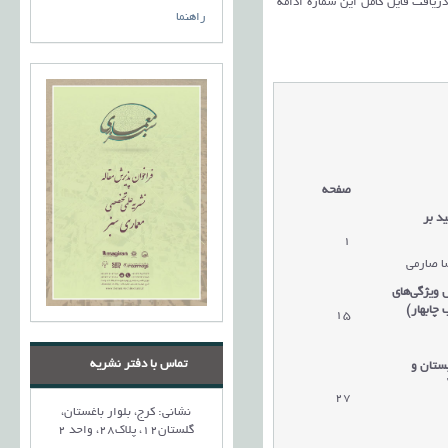
 دریافت فایل کامل این شماره ادامه
راهنما
صفحه
د بر
1
ا صارمی
 ویژگی‌های
 چابهار)
15
تماس با دفتر نشریه
ستان و
27
نشانی: کرج، بلوار باغستان،
گلستان12، پلاک28، واحد 2