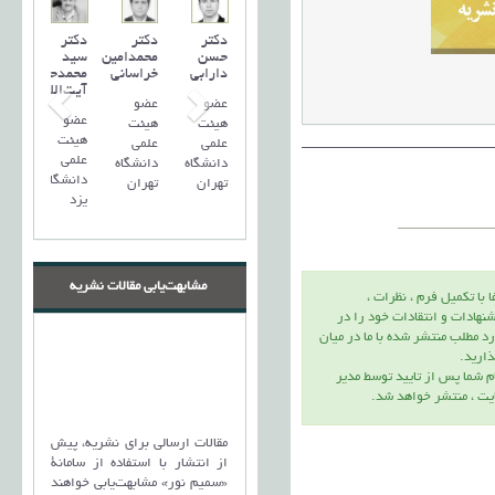
دکتر
دکتر
دکتر
حسن
محمدامین
سید
دارابی
خراسانی
محمد‌حسین
آیت‌اللهی
عضو
عضو
عضو
هیئت
هیئت
هیئت
علمی
علمی
علمی
دانشگاه
دانشگاه
دانشگاه
تهران
تهران
یزد
مشابهت‌یابی مقالات نشریه
ا با تكميل فرم ، نظرات ،
نهادات و انتقادات خود را در
د مطلب منتشر شده با ما در ميان
اريد.
م شما پس از تاييد توسط مدير
يت ، منتشر خواهد شد.
مقالات ارسالی برای نشریه، پیش
از انتشار با استفاده از سامانۀ
«سمیم نور» مشابهت‌یابی خواهند