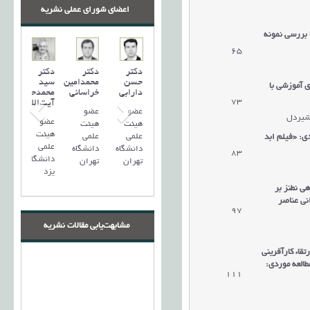
اعضای شورای عملی نشریه
 بررسي نمونه
65
دریافت مقاله
دکتر
دکتر
دکتر
حسن
محمدامین
سید
ی آموزشی با
دارابی
خراسانی
محمد‌حسین
73
دریافت مقاله
آیت‌اللهی
عضو
عضو
 شیردل
عضو
هیئت
هیئت
هیئت
علمی
علمی
ی: «فیلم ابد
علمی
دانشگاه
دانشگاه
83
دریافت مقاله
دانشگاه
تهران
تهران
یزد
ی نطنز بر
نی عناصر
97
دریافت مقاله
مشابهت‌یابی مقالات نشریه
قاء کارآفرینی
طالعه موردی:
111
دریافت مقاله