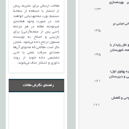
ر بهینه‌سازی
مقالات ارسالی برای نشریه، پیش
123
دریافت مقاله
از انتشار با استفاده از سامانۀ
«سمیم نور» مشابهت‌یابی خواهند
شد. در صورت وجود همانندی
نی مبتنی بر
غیرموجه، مقاله در هر مرحله
135
دریافت مقاله
(حتی پس از صفحه‌آرایی) برای
بازبینی و اصلاح به نویسنده
مسئول ارجاع داده می‌شود. شایان
قل پایدار با
ذکر است مقالاتی که محتوای آن‌ها
لعه: شهرستان
مصداق سرقت علمی یا ادبی
145
دریافت مقاله
تشخیص داده شوند از روند
داوری و انتشار حذف می‌شوند.
ه پهلوی اول؛
ی و دبیرستان
161
دریافت مقاله
راهنمای نگارش مقالات
روحی و کاهش
171
دریافت مقاله