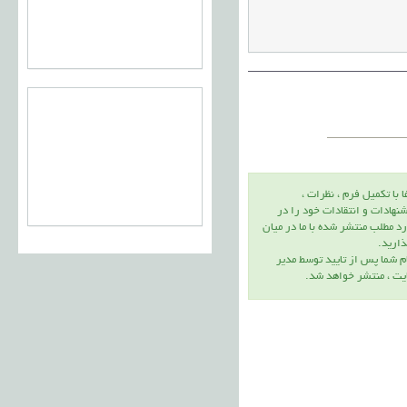
ا با تكميل فرم ، نظرات ،
نهادات و انتقادات خود را در
د مطلب منتشر شده با ما در ميان
اريد.
م شما پس از تاييد توسط مدير
يت ، منتشر خواهد شد.