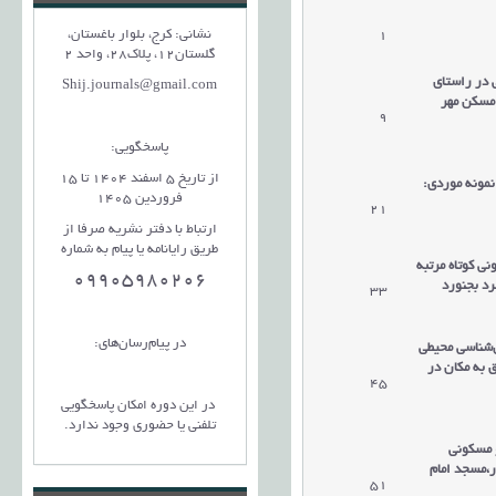
نشانی: کرج، بلوار باغستان،
1
دریافت مقاله
گلستان12، پلاک28، واحد 2
 در راستای
Shij.journals@gmail.com
مسکن مهر
9
دریافت مقاله
پاسخگویی:
از تاریخ 5 اسفند 1404 تا 15
مونه موردی:
فروردین 1405
21
دریافت مقاله
ارتباط با دفتر نشریه صرفا از
طریق رایانامه یا پیام به شماره
ی کوتاه مرتبه
09905980206
رد بجنورد
33
دریافت مقاله
در پیام‌رسان‌های:
‌شناسی محیطی
 به مکان در
45
دریافت مقاله
در این دوره امکان پاسخگویی
تلفنی یا حضوری وجود ندارد.
و مسکونی
ر،مسجد امام
51
دریافت مقاله