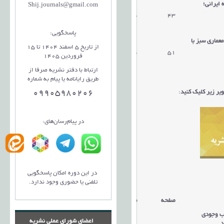
ایرانی؛
Shij.journals@gmail.com
43
دریافت مقاله
پاسخگویی:
عماری سبز با
از تاریخ 5 اسفند 1404 تا 15
51
دریافت مقاله
فروردین 1405
ارتباط با دفتر نشریه صرفا از
طریق رایانامه یا پیام به شماره
ر زیر کلیک کنید
:
09905980206
در پیام‌رسان‌های:
در این دوره امکان پاسخگویی
تلفنی یا حضوری وجود ندارد.
صفحه
مقالات
تب وجودی
اعضای شورای عملی نشریه
د