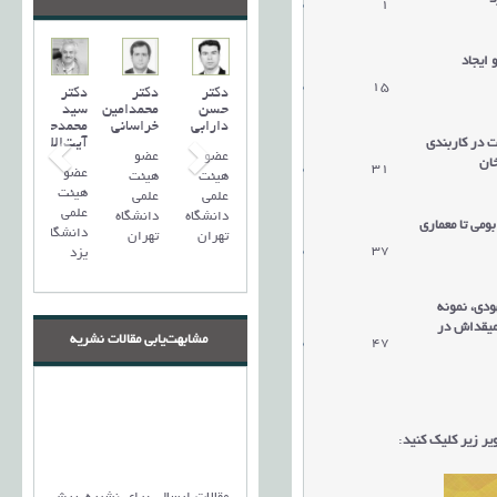
1
دریافت مقاله
ایجاد
15
دریافت مقاله
دکتر
دکتر
دکتر
حسن
محمدامین
سید
دارابی
خراسانی
محمد‌حسین
آیت‌اللهی
 در کاربندی
عضو
عضو
خان
31
دریافت مقاله
عضو
هیئت
هیئت
هیئت
علمی
علمی
علمی
دانشگاه
دانشگاه
ومی تا معماری
دانشگاه
تهران
تهران
37
دریافت مقاله
یزد
ودی، نمونه
میقداش در
مشابهت‌یابی مقالات نشریه
47
دریافت مقاله
ر زیر کلیک کنید
: