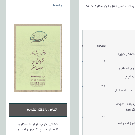
راهنما
دریافت فایل کامل این شماره ادامه
صفحه
مقالات
انه در حوزه
1
دریافت مقاله
ی انبیائی
 با چاپ
21
دریافت مقاله
رب زاده، لیلی
یانه؛ نمونه
گورمه
تماس با دفتر نشریه
29
دریافت مقاله
م زاده رائف،
نشانی: کرج، بلوار باغستان،
گلستان12، پلاک28، واحد 2