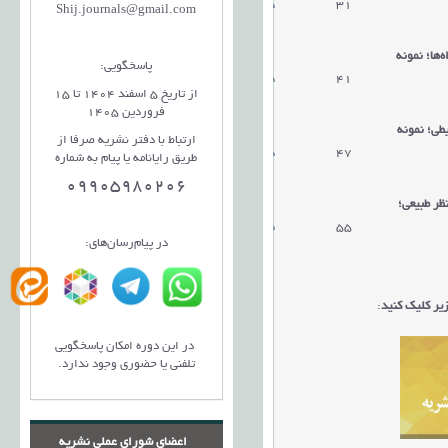
31
دریافت مقاله
Shij.journals@gmail.com
‌ها؛ نمونه
پاسخگویی:
41
دریافت مقاله
از تاریخ 5 اسفند 1404 تا 15
فروردین 1405
طی؛ نمونه
ارتباط با دفتر نشریه صرفا از
47
دریافت مقاله
طریق رایانامه یا پیام به شماره
09905980206
ظر طبیعی؛
55
دریافت مقاله
در پیام‌رسان‌های:
یر کلیک کنید
:
در این دوره امکان پاسخگویی
تلفنی یا حضوری وجود ندارد.
اعضای شورای عملی نشریه