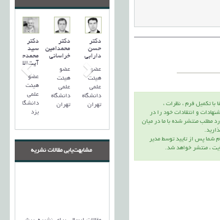
دکتر
دکتر
دکتر
حسن
محمدامین
سید
دارابی
خراسانی
محمد‌حسین
آیت‌اللهی
عضو
عضو
عضو
هیئت
هیئت
هیئت
علمی
علمی
علمی
دانشگاه
دانشگاه
دانشگاه
ا با تكميل فرم ، نظرات ،
تهران
تهران
یزد
نهادات و انتقادات خود را در
د مطلب منتشر شده با ما در ميان
اريد.
م شما پس از تاييد توسط مدير
يت ، منتشر خواهد شد.
مشابهت‌یابی مقالات نشریه