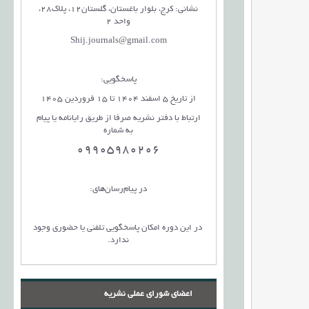
نشانی: کرج، بلوار باغستان، گلستان12، پلاک28،
واحد 2
Shij.journals@gmail.com
پاسخگویی:
از تاریخ 5 اسفند 1404 تا 15 فروردین 1405
ارتباط با دفتر نشریه صرفا از طریق رایانامه یا پیام
به شماره
09905980206
در پیام‌رسان‌های:
در این دوره امکان پاسخگویی تلفنی یا حضوری وجود
ندارد.
اعضای شورای عملی نشریه