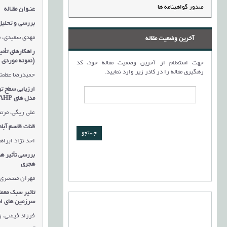
صدور گواهینامه ها
عنـوان مقـاله
بررسی و تحلیل 
مهدی سعیدی، 
آخرین وضعیت مقاله
راهکارهای تأم
(نمونه موردی ب
جهت استعلام از آخرین وضعیت مقاله خود، کد
رهگیری مقاله را در کادر زیر وارد نمایید.
حمیدرضا عظمتی
ارزیابی سطح ت
مدل های
AHP
علی ریگی، مرت
قنات قاسم آباد
احد نژاد ابرا
هجری
مهران منتشری
تاثیر سبک معما
سرزمین های اس
فرزاد فیضی، ز