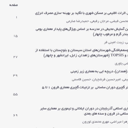
صفحه
اثرات اقلیمی بر مسکن شهری با تأکید بر بهینه
¬
سازی مصرف انرژی
1
محسن فیضی، مرجان رفیعی، حمیدرضا صارمی
ین آسایش محیطی در مدرسه بر اساس ویژگی‌های پایدار معماری بومی
ندر گرم و مرطوب چابهار)
15
، زینت امینی فر
وسعه‌یافتگی شهرستان‌های استان سیستان و بلوچستان با استفاده از
و
TOPSIS
(شهرستان‌های زاهدان، زابل، ایرانشهر و چابهار)
27
ضی یاوری
(همدان)، دریچه ایی به معماری زیر زمینی
39
هیمی، امیرحسین فرشچیان، حسین قاسمی
بررسی تأثیر هنر گچبری دوران ساسانی بر تزئینات گچبری معماری قرون 1 تا 5
55
ری اسلامی آذربایجان در دوران ایلخانی و تیموری بر معماری سایر
لامی در قرون و سده های بعدی
69
هرا میراضی، مهری محمدی لورون