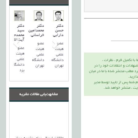
دکتر
دکتر
دکتر
حسن
محمدامین
سید
دارابی
خراسانی
محمد‌حسین
آیت‌اللهی
عضو
عضو
عضو
هیئت
هیئت
هیئت
علمی
علمی
علمی
دانشگاه
دانشگاه
ا با تكميل فرم ، نظرات ،
دانشگاه
تهران
تهران
نهادات و انتقادات خود را در
یزد
د مطلب منتشر شده با ما در ميان
اريد.
م شما پس از تاييد توسط مدير
يت ، منتشر خواهد شد.
مشابهت‌یابی مقالات نشریه