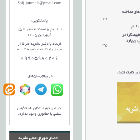
Shij.journals@gmail.com
ای مداخله
29
پاسخگویی:
 فلاح
از تاریخ 5 اسفند 1404 تا 15
بیعتگرا در
فروردین 1405
: ریچارد
ارتباط با دفتر نشریه صرفا از
35
طریق رایانامه یا پیام به شماره
09905980206
یر کلیک کنید
:
در پیام‌رسان‌های:
در این دوره امکان پاسخگویی
تلفنی یا حضوری وجود ندارد.
اعضای شورای عملی نشریه