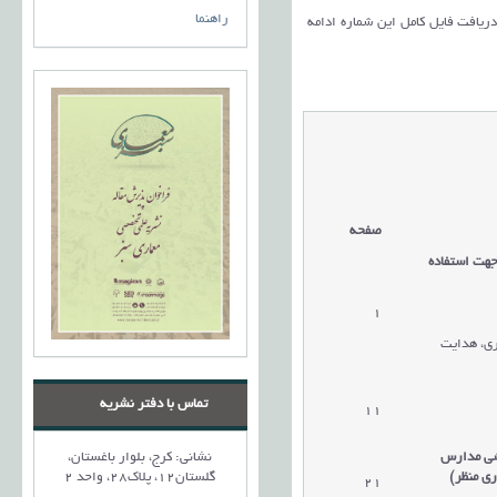
راهنما
 دریافت فایل کامل این شماره ادامه
صفحه
هت استفاده
1
ری، هدایت
تماس با دفتر نشریه
11
زشی مدارس
نشانی: کرج، بلوار باغستان،
ری منظر)
گلستان12، پلاک28، واحد 2
21